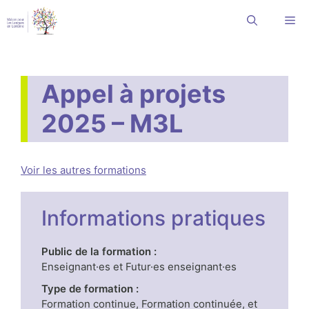
Aller
Me
au
contenu
Appel à projets
2025 – M3L
Voir les autres formations
Informations pratiques
Public de la formation :
Enseignant·es et Futur·es enseignant·es
Type de formation :
Formation continue, Formation continuée, et