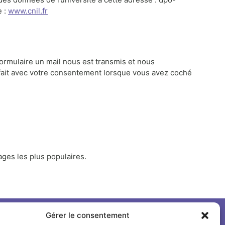
e :
www.cnil.fr
formulaire un mail nous est transmis et nous
fait avec votre consentement lorsque vous avez coché
pages les plus populaires.
Gérer le consentement
Suivre l'INSPÉ sur