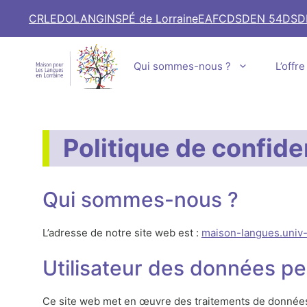
Aller
CRL
EDOLANG
INSPÉ de Lorraine
EAFC
DSDEN 54
DSD
au
contenu
Qui sommes-nous ?
L’offr
Politique de confiden
Qui sommes-nous ?
L’adresse de notre site web est :
maison-langues.univ-l
Utilisateur des données pe
Ce site web met en œuvre des traitements de données