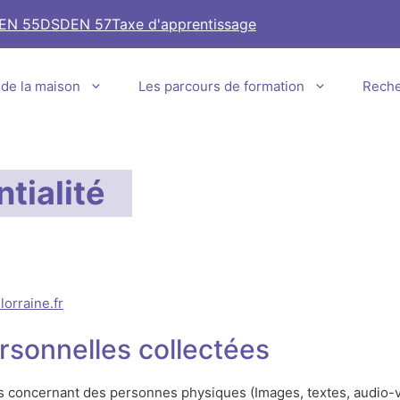
EN 55
DSDEN 57
Taxe d'apprentissage
e de la maison
Les parcours de formation
Rech
tialité
orraine.fr
rsonnelles collectées
 concernant des personnes physiques (Images, textes, audio-vi