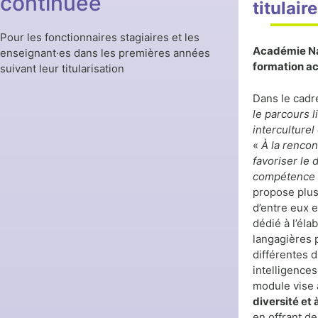
continuée
titulair
Pour les fonctionnaires stagiaires et les
Académie Na
enseignant·es dans les premières années
formation a
suivant leur titularisation
Dans le cadr
le parcours l
interculturel
«
À la rencont
favoriser le
compétence i
propose plus
d’entre eux 
dédié à l’élab
langagières 
différentes di
intelligence
module vise
diversité et 
en offrant de