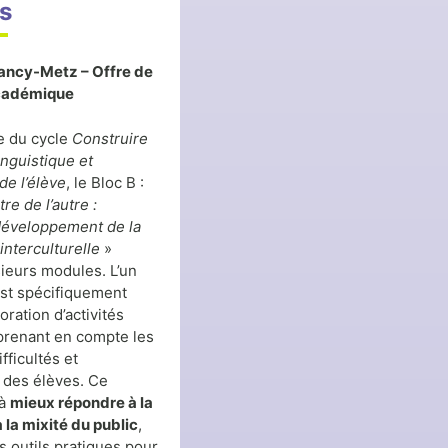
es
ncy-Metz – Offre de
cadémique
e du cycle
Construire
inguistique et
 de l’élève
, le Bloc B :
re de l’autre :
 développement de la
nterculturelle
»
ieurs modules. L’un
est spécifiquement
oration d’activités
prenant en compte les
fficultés et
s des élèves. Ce
 à
mieux répondre à la
à la mixité du public
,
s outils pratiques pour