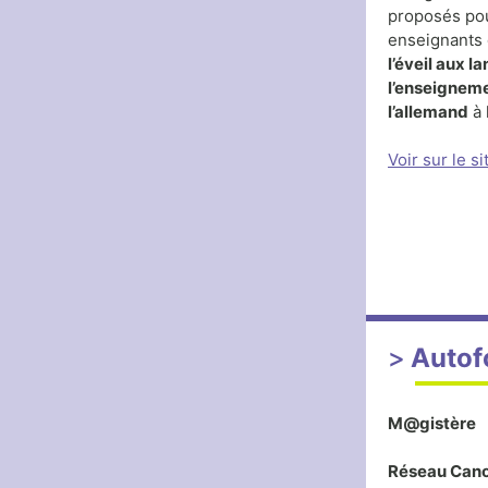
proposés po
enseignants 
l’éveil aux l
l’enseigneme
l’allemand
à 
Voir sur le s
Autof
M@gistère
Réseau Can