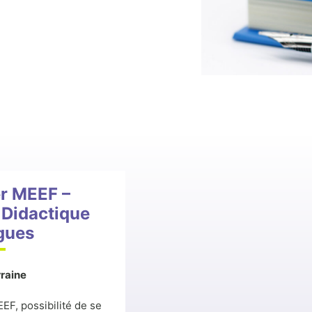
r MEEF –
Didactique
gues
raine
EF, possibilité de se