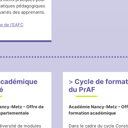
pratiques pédagogiques
variés des apprenants.
ite de l’EAFC
académique
Cycle de forma
é
du PrAF
ancy-Metz –
Offre de
Académie Nancy-Metz – Off
épartementale
formation académique
iversité de modules
Dans le cadre du cycle
Const