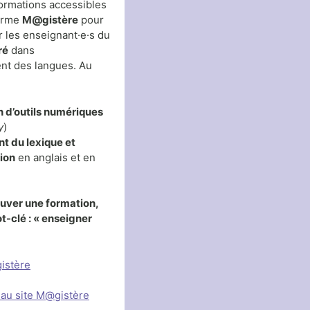
formations accessibles
forme
M@gistère
pour
les enseignant·e·s du
ré
dans
nt des langues. Au
n d’outils numériques
y
)
t du lexique et
ion
en anglais et en
ouver une formation,
ot-clé : « enseigner
istère
eau site M@gistère