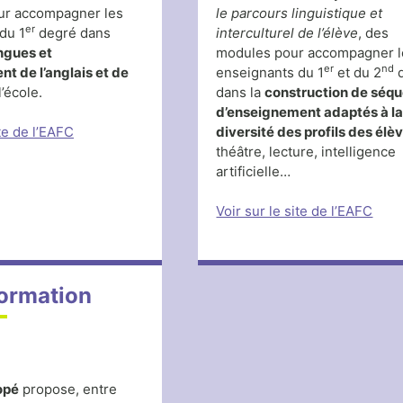
ur accompagner les
le parcours linguistique et
er
du 1
degré dans
interculturel de l’élève
, des
angues et
modules pour accompagner l
er
nd
nt de l’anglais et de
enseignants du 1
et du 2
d
l’école.
dans la
construction de séq
d’enseignement adaptés à l
diversité des profils des élè
ite de l’EAFC
théâtre, lecture, intelligence
artificielle…
Voir sur le site de l’EAFC
ormation
opé
propose, entre