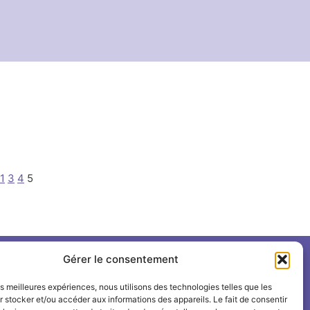
1
3
4
5
Gérer le consentement
Suivre l'INSPÉ sur
les meilleures expériences, nous utilisons des technologies telles que les
 stocker et/ou accéder aux informations des appareils. Le fait de consentir
LinkedIn