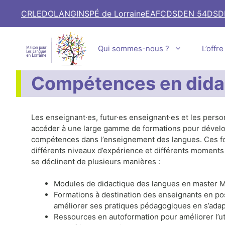
Aller
CRL
EDOLANG
INSPÉ de Lorraine
EAFC
DSDEN 54
DSD
au
contenu
Qui sommes-nous ?
L’offr
Compétences en dida
Les enseignant·es, futur·es enseignant·es et les pers
accéder à une large gamme de formations pour dévelop
compétences dans l’enseignement des langues. Ces fo
différents niveaux d’expérience et différents moments
se déclinent de plusieurs manières :
Modules de didactique des langues en master M
Formations à destination des enseignants en p
améliorer ses pratiques pédagogiques en s’adapt
Ressources en autoformation pour améliorer l’ut