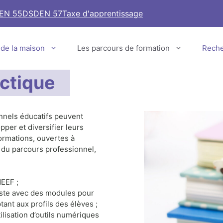
EN 55
DSDEN 57
Taxe d'apprentissage
e de la maison
Les parcours de formation
Rech
ctique
onnels éducatifs peuvent
per et diversifier leurs
rmations, ouvertes à
 du parcours professionnel,
EEF ;
oste avec des modules pour
ant aux profils des élèves ;
ilisation d’outils numériques