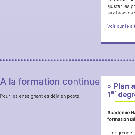
ajuster les 
aux besoins 
Voir sur le s
A la formation continue
Plan 
er
1
degr
Pour les enseignant·es déjà en poste
Académie N
formation d
Une grande d