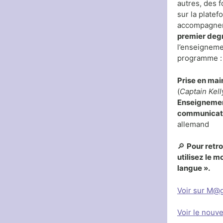
autres, des 
sur la plate
accompagner 
premier deg
l’enseigneme
programme :
Prise en mai
(
Captain Kell
Enseignemen
communicat
allemand
🔎
Pour retr
utilisez le m
langue ».
Voir sur M@g
Voir le nouv