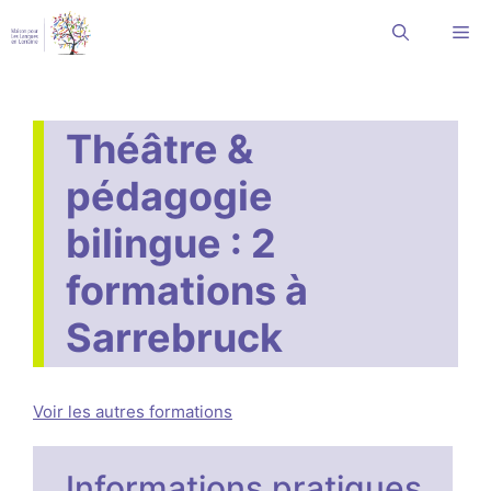
Aller
Me
au
contenu
Théâtre &
pédagogie
bilingue : 2
formations à
Sarrebruck
Voir les autres formations
Informations pratiques