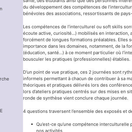
santé, des étudiants ainsi que des personnes intéres
du développement des compétences de l’intercultur
on
bénévoles des associations, ressortissants de pays-
Les compétences de l’interculturel ou soft skills sont
écoute active, curiosité…) mobilisés en interaction, 
forcément de longues formations préalables. Elles s
importance dans les domaines, notamment, de la for
(éducation, santé…) à ce moment particulier où l’intel
bousculer les pratiques (professionnelles) établies.
D’un point de vue pratique, ces 2 journées sont ry
informels permettant à chacun de contribuer à sa ma
erche
théoriques et pratiques délivrés lors des conférenc
lors d’ateliers pratiques centrés sur des mises en si
ronde de synthèse vient conclure chaque journée.
LE
4 questions traversent l’ensemble des exposés et de
Qu’est-ce qu’une compétence interculturelle 
nos activités