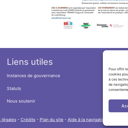
Liens utiles
Pour offrir 
cookies pour
Instances de gouvernance
à ces techn
de navigatio
Statuts
consentement
Nous soutenir
Ac
 légales
-
Crédits
-
Plan du site
-
Aide à la navigation
-
Politiqu