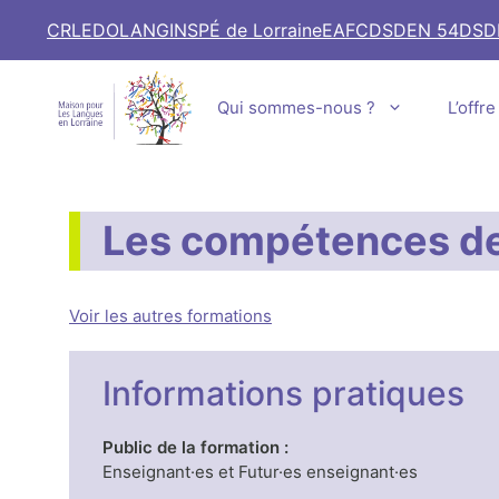
Aller
CRL
EDOLANG
INSPÉ de Lorraine
EAFC
DSDEN 54
DSD
au
contenu
Qui sommes-nous ?
L’offr
Les compétences de 
Voir les autres formations
Informations pratiques
Public de la formation :
Enseignant·es et Futur·es enseignant·es