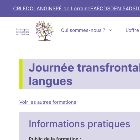
Aller
CRL
EDOLANG
INSPÉ de Lorraine
EAFC
DSDEN 54
DSD
au
contenu
Qui sommes-nous ?
L’offr
Journée transfronta
langues
Voir les autres formations
Informations pratiques
Public de la formation :