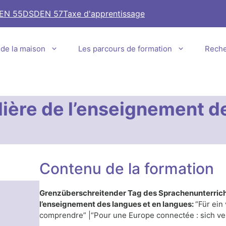
EN 55
DSDEN 57
Taxe d'apprentissage
e de la maison
Les parcours de formation
Rech
lière de l’enseignement d
Contenu de la formation
Grenzüberschreitender Tag des Sprachenunterricht
l’enseignement des langues et en langues:
“Für ein
comprendre” |“Pour une Europe connectée : sich ver