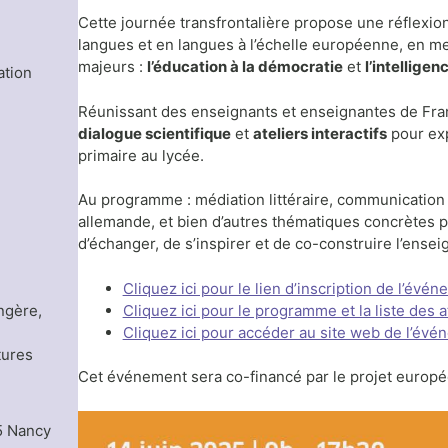
Cette journée transfrontalière propose une réflex
langues et en langues à l’échelle européenne, en 
majeurs :
l’éducation à la démocratie
et
l’intelligenc
ation
Réunissant des enseignants et enseignantes de Fra
dialogue scientifique
et
ateliers interactifs
pour exp
primaire au lycée.
Au programme : médiation littéraire, communication 
allemande, et bien d’autres thématiques concrètes p
d’échanger, de s’inspirer et de co-construire l’ens
Cliquez ici pour le lien d’inscription de l’évén
ngère,
Cliquez ici pour le programme et la liste des a
Cliquez ici pour accéder au site web de l’év
tures
Cet événement sera co-financé par le projet europ
5 Nancy