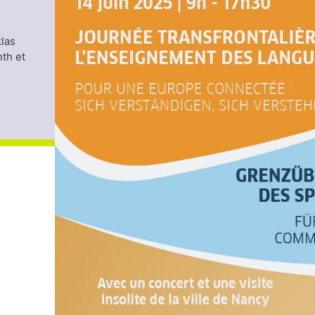
klas
th et