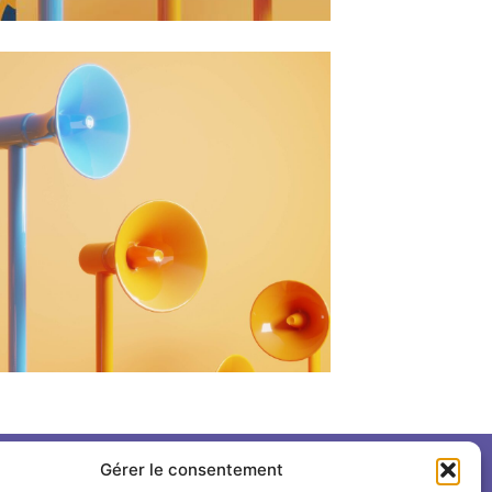
Gérer le consentement
Suivre l'INSPÉ sur