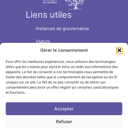
Liens utiles
Instances de gouvernance
Statuts
Gérer le consentement
Nous soutenir
Pour offrir les meilleures expériences, nous utilisons des technologies
Suivre l'INSPÉ sur
telles que les cookies pour stocker et/ou accéder aux informations des
appareils. Le fait de consentir à ces technologies nous permettra de
traiter des données telles que le comportement de navigation ou les ID
LinkedIn
uniques sur ce site. Le fait de ne pas consentir ou de retirer son
consentement peut avoir un effet négatif sur certaines caractéristiques
et fonctions.
Facebook
Instagram
Accepter
Refuser
2026 M3L © Université de Lorraine -
Mentions légales