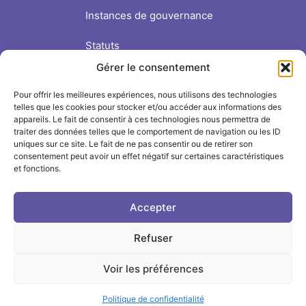
Instances de gouvernance
Statuts
Gérer le consentement
Nous soutenir
Pour offrir les meilleures expériences, nous utilisons des technologies
Suivre l'INSPÉ sur
telles que les cookies pour stocker et/ou accéder aux informations des
appareils. Le fait de consentir à ces technologies nous permettra de
traiter des données telles que le comportement de navigation ou les ID
LinkedIn
uniques sur ce site. Le fait de ne pas consentir ou de retirer son
consentement peut avoir un effet négatif sur certaines caractéristiques
et fonctions.
Facebook
Instagram
Accepter
Refuser
2026 M3L © Université de Lorraine -
Mentions légales
-
Crédits
-
Plan du site
-
Aide à la navigation
-
Voir les préférences
Politique de confidentialité
-
Déclaration
d'accessibilité
Politique de confidentialité