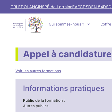
Aller
CRL
EDOLANG
INSPÉ de Lorraine
EAFC
DSDEN 54
DSD
au
contenu
Qui sommes-nous ?
L’offr
Appel à candidatur
Voir les autres formations
Informations pratiques
Public de la formation :
Autres publics