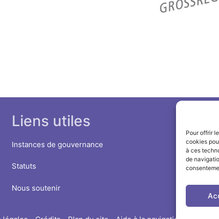
Liens utiles
Pour offrir 
cookies pour
Instances de gouvernance
à ces techn
de navigatio
Statuts
consentement
Nous soutenir
Ac