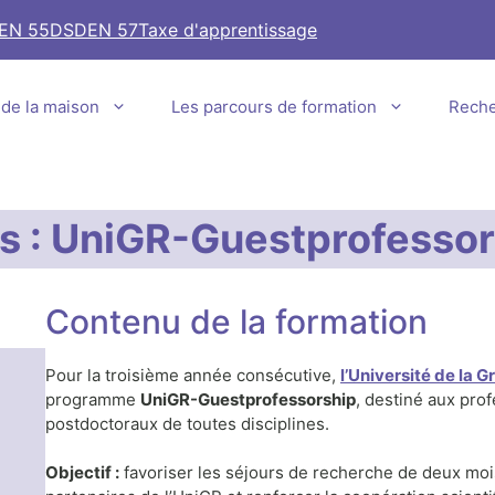
EN 55
DSDEN 57
Taxe d'apprentissage
e de la maison
Les parcours de formation
Rech
es : UniGR-Guestprofesso
Contenu de la formation
Pour la troisième année consécutive,
l’Université de la 
programme
UniGR-Guestprofessorship
, destiné aux prof
postdoctoraux de toutes disciplines.
Objectif :
favoriser les séjours de recherche de deux mois