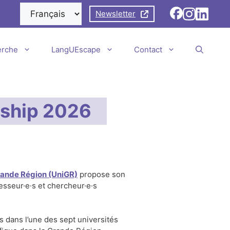
Newsletter
erche
LangUEscape
Contact
rship 2026
Grande Région (UniGR)
propose son
esseur·e·s et chercheur·e·s
 dans l’une des sept universités