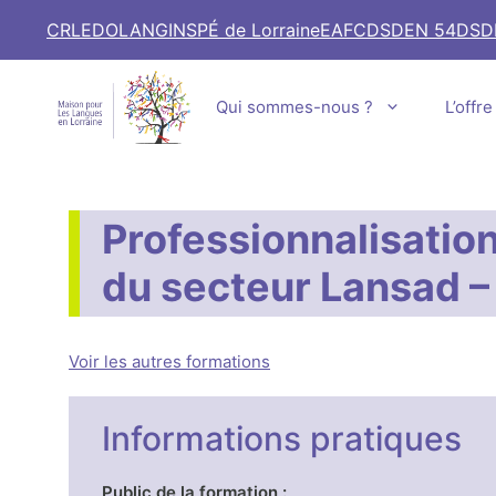
Aller
CRL
EDOLANG
INSPÉ de Lorraine
EAFC
DSDEN 54
DSD
au
contenu
Qui sommes-nous ?
L’offr
Professionnalisatio
du secteur Lansad –
Voir les autres formations
Informations pratiques
Public de la formation :